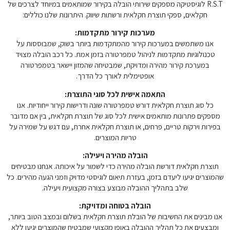
R.S.T לוגיסטיקה מספקים שירותי הובלה בקירור שמותאמים במיוחד לצרכים של
חקלאים, ספקי תוצרת חקלאית ורשתות שיווק. היתרונות שלנו כוללים:
מערכות קירור מתקדמות:
אנו משתמשים במערכות קירור מהמתקדמות ביותר בשוק, שמבוססות על
טכנולוגיות מתקדמות לניהול טמפרטורה בזמן אמת. כל רכב הובלה מצויד
במערכת קירור מהירה ומדויקת, שמבטיחה שהמזון יישאר בטמפרטורה
אופטימלית לאורך כל הדרך.
התאמה אישית לכל סוגי התוצרת:
כל סוג תוצרת חקלאית דורש טמפרטורה שונה ודרישות קירור ייחודיות. אנו
מספקים פתרונות מותאמים אישית לכל סוג של תוצרת חקלאית, בין אם מדובר
בפירות וירקות טריים, פרחים, או תוצרת חקלאית אחרת, עם דגש על שמירה על
טריות המוצרים.
הובלה מהירה ויעילה:
תוצרת חקלאית דורשת הובלה מהירה כדי לשמור על איכותה. אנחנו מבטיחים
שהמוצרים יגיעו ליעדם בזמן, בעזרת תיאום לוגיסטי מדויק וזמני הגעה מהירים. כל
שלב בתהליך ההובלה מבוצע בצורה מקצועית ויעילה.
הובלה בטוחה ומדויקת:
אנו מבינים את החשיבות של הובלת תוצרת חקלאית בשלום ובמצב הטוב ביותר,
ומבצעים את כל תהליך ההובלה באופן מקצועי שמבטיח שהמוצרים יגיעו ללא