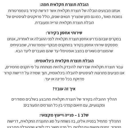
הובלת תוצרת חקלאית חמה:
אנחנו מבצעים הובלה של תוצרת חקלאית אשר דורשת קירור בטמפרטורות
נמוכות מאוד, כמו גם מזון שמצריך תנאים שונים, כולל פרויקטים לוגיסטיים של
הובלת תוצרת חקלאית טרייה ומעובדת.
שירותי אחסון בקירור:
במקרים שבהם נדרש אחסון תוצרת חקלאית לפני ההובלה או לאחריה, אנחנו
מספקים שירותי אחסון בקירור במתקנים מבוקרי טמפרטורה, שמבטיחים
שהמוצרים נשארים במצב אופטימלי עד שהם מועברים ליעד הבא.
הובלת תוצרת חקלאית בינלאומית:
עבור תוצרת חקלאית שנדרשת להיבדק ולהיות מנותחת על פי תקנים מחמירים,
אנו מציעים פתרונות לוגיסטיים להובלה בינלאומית, תוך שמירה על דרישות קירור
מדויקת בכל מדינה או יעד.
איך זה עובד?
תהליך ההובלה בקירור של תוצרת חקלאית מתבצע בשלבים מסודרים
ומקצועיים, עם תיאום קפדני בין כל הגורמים המעורבים:
שלב 1 – פנייה וייעוץ מקצועי:
התהליך מתחיל בפנייה אלינו, בה נשוחח על סוג התוצרת החקלאית, דרישות
הקירור, זמנים ותיאום עם הלקוח. כל פרט חשוב כדי לוודא שההובלה תתבצע