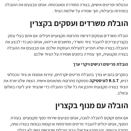
טכנולוגי ופריטים אישיים, בצורה מסודרת ומאובטחת. אנחנו מבצעים את ההובלה
במהירות וביעילות, תוך שמירה על שלמות הציוד.
הובלת משרדים ועסקים בקצרין
הובלת משרדים ועסקים דורשת פתרונות מקצועיים ויעילים. אם אתם בעלי עסק
בקצרין וצריכים להעביר ציוד משרדי, מחשבים או ריהוט, אנחנו כאן כדי לבצע את
ההובלה בצורה שלא תפריע לפעילות העסקית שלכם. אנו מבצעים את ההובלה
בצורה מקצועית, תוך עמידה בזמנים ושמירה על הציוד שלכם.
הובלת פריטים רגישים ויקרי ערך
במקרים בהם יש צורך בהובלת פריטים יוקרתיים, יצירות אומנות או ציוד טכנולוגי
רגיש,
R.S.T לוגיסטיקה
מספקת פתרונות מותאמים אישית. הצוות שלנו יארוז את
הציוד בצורה מקצועית ויתכנן את כל שלבי ההובלה כדי שהציוד יגיע ליעדו בשלום
ובשלב.
הובלה עם מנוף בקצרין
אם אתם זקוקים להובלה לגובה, אנחנו מציעים שירותי מנוף מקצועיים. בעזרת
המנוף, אנחנו יכולים להעביר פריטים ממרפסות או קומות גבוהות בצורה נוחה,
מהירה ובטוחה. זהו פתרון אידיאלי עבור הובלות שדורשות גישה לא רגילה.