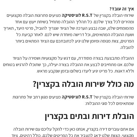
איך זה עובד?
שירותי הובלה בקצרין של
R.S.T לוגיסטיקה
מציעים פתרונות הובלה מקצועיים
ומהירים לכל צורך שלכם. כל תהליך ההובלה מתחיל בשיחת ייעוץ עם אחד
מהמומחים שלנו, שבה נבצע הערכה של הציוד שצריך להוביל, פרטי היעד, תאריך
ושעת ההובלה המתאימים, וכל דרישה מיוחדת שיש לכם. לאחר קביעת כל
הפרטים, צוות מנוסה ומיומן שלנו יגיע לכתובתכם עם הציוד המתאים ביותר
להובלה.
ההובלה מתבצעת בצורה מסודרת, עם דגש על מקצועיות ושמירה על הציוד
שלכם. אנו מתחייבים לבצע את ההובלה בצורה יעילה, כך שתוכלו להרגיש בטוחים
וללא דאגות. כל פריט יגיע ליעדו בשלום ובזמן שנקבע מראש.
מה כולל שירות הובלה בקצרין?
שירותי הובלה בקצרין של
R.S.T לוגיסטיקה
מציעים מגוון רחב של פתרונות
שמתאימים לכל סוגי ההובלות:
הובלת דירות ובתים בקצרין
אם אתם עוברים דירה בקצרין, אנחנו כאן כדי להקל עליכם עם שירות הובלה
מקצועי. הצוות שלנו ידאג להעביר את כל הפריטים שלכם, כולל רהיטים, ציוד