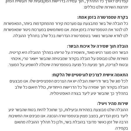
קפדניים לאורך כל התהליך, תוך עמידה בדרישות המקצועיות של תעשיית המזון.
יתרונות השירות שלנו כוללים:
בקרת טמפרטורה בזמן אמת:
כל הובלה של בשר מתבצעת עם מערכות קירור מהמתקדמות ביותר, המאפשרות
לנו לנטר את הטמפרטורה בזמן אמת. אנו משתמשים במערכות ניטור שמאפשרות
לנו לוודא שהבשר נשאר בטמפרטורה הנדרשת בכל שלב בתהליך ההובלה.
הובלה תוך שמירה על איכות הבשר:
הבשר הינו מוצר רגיש מאוד, והשמירה על טריותו במהלך ההובלה היא קריטית.
השירות שלנו מבוסס על הובלה בקירור שמבטיחה שהבשר יישאר טרי, איכותי
ובטוח לצריכה, תוך מניעת כל פגיעה בטמפרטורה שיכולה להשפיע על המוצר.
התאמה אישית לצרכים לוגיסטיים של הלקוח:
לכל סוג של בשר ודרישות הובלה יש את הצרכים הספציפיים שלו. אנו מבצעים
הובלה בקירור תוך שמירה על כל הדרישות הייחודיות, כולל תיאום כל שלב
בתהליך כך שהבשר יגיע ליעד בצורה האופטימלית.
שירות מהיר ויעיל:
ההובלה שלנו מבוצעת במהירות וביעילות, כך שתוכל להיות בטוח שהבשר יגיע
ליעד בזמן הנדרש, במצב מצוין ובטמפרטורה הנכונה. אנו מבינים את החשיבות
הרבה של זמן כאשר מדובר בהובלת בשר, ולכן כל תהליך ההובלה מתואם
בקפידה.