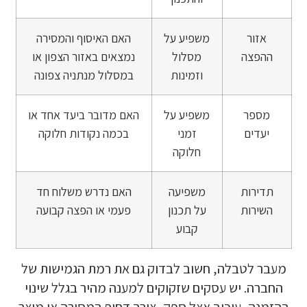
אזור
משפיע על
האם האיסוף והמסירה
ההפצה
מסלול
נמצאים באזור הצפון או
וזמינות
במסלול מנתניה צפונה
מספר
משפיע על
האם מדובר ביעד אחד או
יעדים
זמני
בכמה נקודות חלוקה
חלוקה
תדירות
משפיעה
האם נדרש משלוח חד
השירות
על תכנון
פעמי או הפצה קבועה
קבוע
מעבר לטבלה, חשוב לבדוק גם את רמת הגמישות של
החברה. יש עסקים שזקוקים למענה מהיר בגלל שינוי
בהזמנה, עיכוב אצל ספק, צורך דחוף במסירה או מוצר