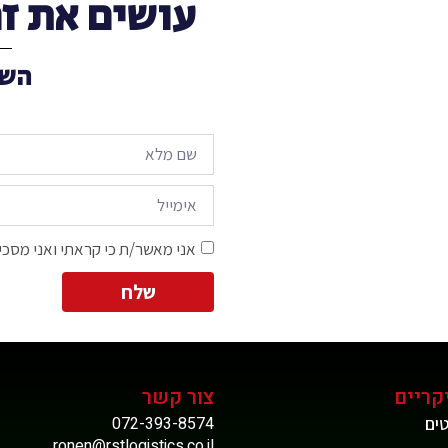
עושים את זה רק ב-S.T
השא
אני מאשר/ת כי קראתי ואני מסכי
שלח
קריים
צור קשר
ים
072-393-8574
ronen@rstlogistics.co.il